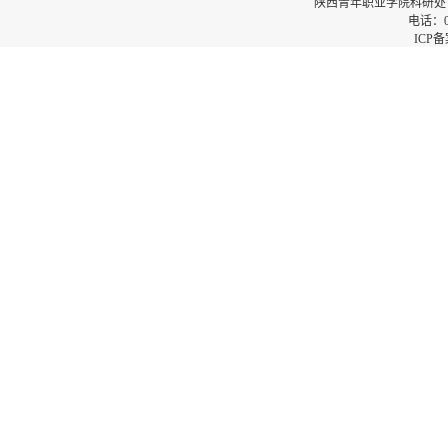
陕西青年职业学院科研处
电话：02
ICP