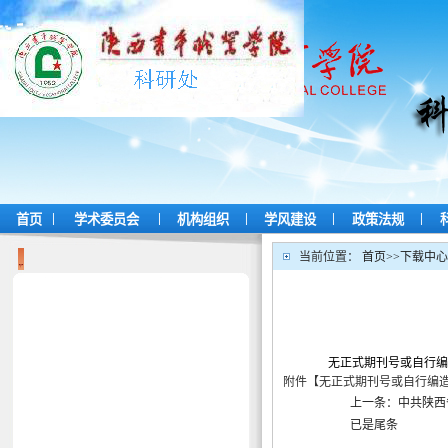
|
|
|
|
|
首页
学术委员会
机构组织
学风建设
政策法规
当前位置：
首页
>>
下载中心
无正式期刊号或自行编
附件【
无正式期刊号或自行编造
上一条：中共陕西
已是尾条